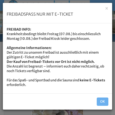
Menü 
×
FREIBADSPASS NUR MIT E-TICKET
FREIBAD INFO:
Krankheitsbedingt bleibt Freitag (07.08.) bis einschliesslich
Montag (10.08.) der Freibad Kiosk leider geschlossen.
Allgemeine Informationen:
Der Zutritt zu unserem Freibad ist ausschließlich mit einem
gültigen E-Ticket möglich!
Gutschein kaufen
Der Kauf von Freibad-Tickets vor Ort ist nicht möglich.
Die Anzahl ist begrenzt – informiert euch daher rechtzeitig, ob
noch Tickets verfügbar sind.
Für das Spaß- und Sportbad und die Sauna sind
keine E-Tickets
erforderlich.
OK