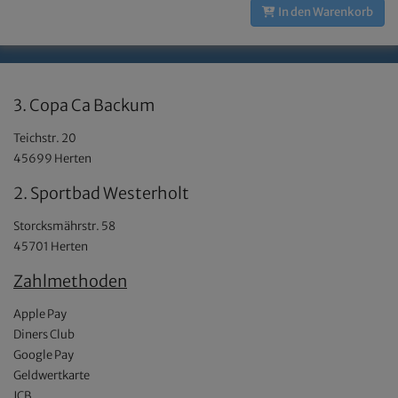
In den Warenkorb
3. Copa Ca Backum
Teichstr. 20
45699 Herten
2. Sportbad Westerholt
Storcksmährstr. 58
45701 Herten
Zahlmethoden
Apple Pay
Diners Club
Google Pay
Geldwertkarte
JCB