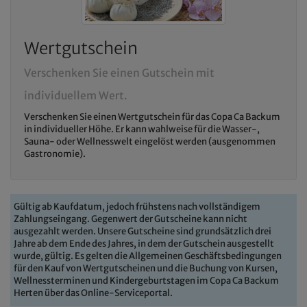
Wertgutschein
Verschenken Sie einen Gutschein mit
individuellem Wert.
Verschenken Sie einen Wertgutschein für das Copa Ca Backum
in individueller Höhe. Er kann wahlweise für die Wasser-,
Sauna- oder Wellnesswelt eingelöst werden (ausgenommen
Gastronomie).
Gültig ab Kaufdatum, jedoch frühstens nach vollständigem
Zahlungseingang. Gegenwert der Gutscheine kann nicht
ausgezahlt werden. Unsere Gutscheine sind grundsätzlich drei
Jahre ab dem Ende des Jahres, in dem der Gutschein ausgestellt
wurde, gültig. Es gelten die Allgemeinen Geschäftsbedingungen
für den Kauf von Wertgutscheinen und die Buchung von Kursen,
Wellnessterminen und Kindergeburtstagen im Copa Ca Backum
Herten über das Online-Serviceportal.