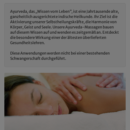
Ayurveda, das „Wissen vom Leben“, ist eine Jahrtausende alte,
ganzheitlich ausgerichtete indische Heilkunde. Ihr Ziel ist die
Aktivierung unserer Selbstheilungskräfte, die Harmonie von
Körper, Geist und Seele. Unsere Ayurveda-Massagen bauen
auf diesem Wissen auf und wenden es zeitgemäß an. Entdeckt
die besondere Wirkung einer der ältesten überlieferten
Gesundheitslehren.
Diese Anwendungen werden nicht bei einer bestehenden
Schwangerschaft durchgeführt.