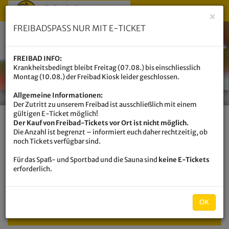
Menü 
×
FREIBADSPASS NUR MIT E-TICKET
FREIBAD INFO:
Krankheitsbedingt bleibt Freitag (07.08.) bis einschliesslich
Montag (10.08.) der Freibad Kiosk leider geschlossen.
Allgemeine Informationen:
Der Zutritt zu unserem Freibad ist ausschließlich mit einem
gültigen E-Ticket möglich!
Der Kauf von Freibad-Tickets vor Ort ist nicht möglich.
Die Anzahl ist begrenzt – informiert euch daher rechtzeitig, ob
Ayurveda-Massagen
noch Tickets verfügbar sind.
Für das Spaß- und Sportbad und die Sauna sind
keine E-Tickets
erforderlich.
Wellness & Beauty
Ayurveda-Massagen
OK
Navigati