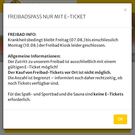
Menü 
×
FREIBADSPASS NUR MIT E-TICKET
FREIBAD INFO:
Krankheitsbedingt bleibt Freitag (07.08.) bis einschliesslich
Montag (10.08.) der Freibad Kiosk leider geschlossen.
Allgemeine Informationen:
Der Zutritt zu unserem Freibad ist ausschließlich mit einem
gültigen E-Ticket möglich!
Der Kauf von Freibad-Tickets vor Ort ist nicht möglich.
Die Anzahl ist begrenzt – informiert euch daher rechtzeitig, ob
Venen Engel
noch Tickets verfügbar sind.
Für das Spaß- und Sportbad und die Sauna sind
keine E-Tickets
erforderlich.
Wellness & Beauty
Venen Engel
OK
Navigati