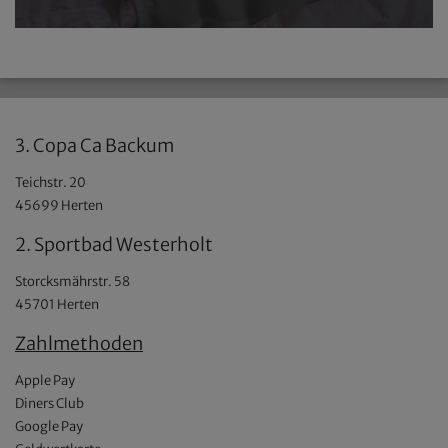
3. Copa Ca Backum
Teichstr. 20
45699 Herten
2. Sportbad Westerholt
Storcksmährstr. 58
45701 Herten
Zahlmethoden
Apple Pay
Diners Club
Google Pay