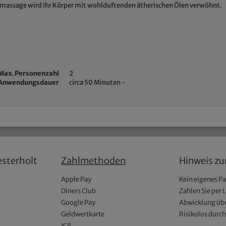
massage wird Ihr Körper mit wohlduftenden ätherischen Ölen verwöhnt.
Max. Personenzahl
2
Anwendungsdauer
circa 50 Minuten -
esterholt
Zahlmethoden
Hinweis z
Apple Pay
Kein eigenes P
Diners Club
Zahlen Sie per 
Google Pay
Abwicklung übe
Geldwertkarte
Risikolos durc
JCB