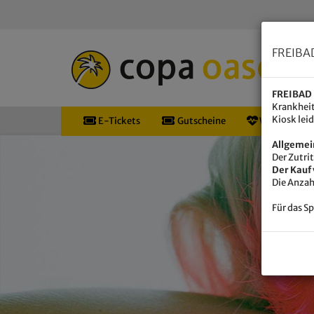
FREIBA
FREIBAD 
Krankheit
Kiosk lei
E-Tickets
Gutscheine
Wellness & 
Allgemei
Der Zutri
Der Kauf 
Die Anzah
Für das S