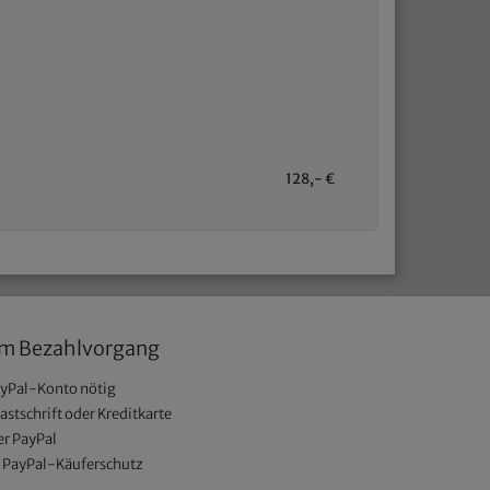
128,- €
um Bezahlvorgang
ayPal-Konto nötig
Lastschrift oder Kreditkarte
r PayPal
h PayPal-Käuferschutz