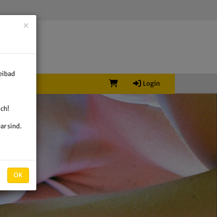
×
reibad
Login
ich!
ar sind.
OK