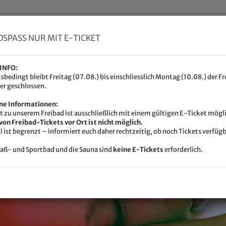
DSPASS NUR MIT E-TICKET
INFO:
sbedingt bleibt Freitag (07.08.) bis einschliesslich Montag (10.08.) der F
der geschlossen.
Beauty
Kurse
Veranstaltungen
Geldwertkarten
ne Informationen:
tt zu unserem Freibad ist ausschließlich mit einem gültigen E-Ticket mögl
von Freibad-Tickets vor Ort ist nicht möglich.
l ist begrenzt – informiert euch daher rechtzeitig, ob noch Tickets verfügb
paß- und Sportbad und die Sauna sind
keine E-Tickets
erforderlich.