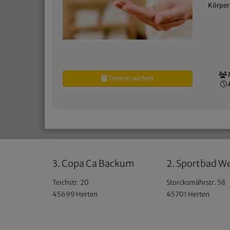
Körper
Termin suchen
3. Copa Ca Backum
2. Sportbad W
Teichstr. 20
Storcksmährstr. 58
45699 Herten
45701 Herten