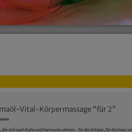
maöl-Vital-Körpermassage "für 2"
nuten
e, die sich nach Ruhe und Harmonie sehnen - für den Körper, für die Haut un